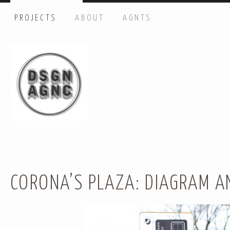
PROJECTS
ABOUT
AGNTS
HI THERE, LET’S GET IN TOUCH!
Name: *
Email: *
Message: *
CORONA’S PLAZA: DIAGRAM A